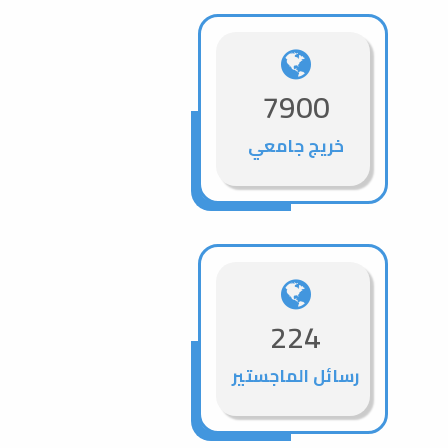
7900
خريج جامعي
224
رسائل الماجستير