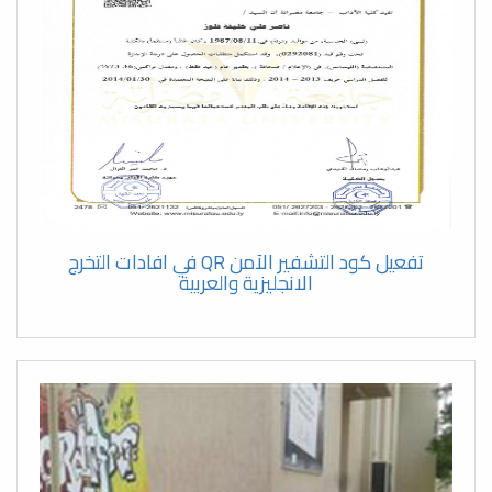
ورشة عمل لقسم الجغرافيا حول
معايير الاعتماد البرامجي
مناقشة رسالة الماجستير بقسم
التاريخ
الاجتماع العادي السادس لمجلس
الكلية
تفعيل كود التشفير الآمن QR في افادات التخرج
جولة تفقدية للسيد عميد الكلية
الانجليزية والعربية
برفقة لجنة المراقبة والامتحانات
اجتماع المجلس العلمي لكلية الآداب
اجتماع رئيس الجامعة مع لجنة
الدكتوراه بقسم اللغة العربية في
كلية الآداب