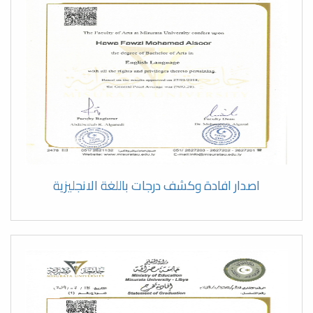
مناقشة رسالة ماجستير بقسم اللغة
العربية وآدابها
02 April حتى 02 April
اليوم العالمي للتوحد
ورشة عمل حول برامج اوفيس
21 March حتى 21 March
اليوم العالمي لمتلازمة داوون
مناقشة رسالة ماجستير بقسم اللغة
العربية وآدابها
عرض الكل
دورة الاعداد التربوي الدفعة الأولى
اصدار افادة وكشف درجات باللغة الانجليزية
مناقشة رسالة الماجستير بقسم
اللغة العربية وآدابها
اجتماع استثنائي لقسم الجودة
وتقييم الأداء