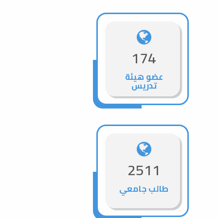
174
عضو هيئة
تدريس
2511
طالب جامعي