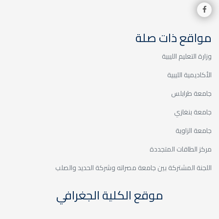
اجتماع المجلس العلمي لكلية الآداب
مواقع ذات صلة
مشاركة كلية الآداب في اجتماع
المركز الوطني للجودة
وزارة التعليم الليبية
الأكاديمية الليبية
استمرار العمل على الملاحظات
الواردة من فريق التدقيق
جامعة طرابلس
المؤسسي
جامعة بنغازي
كلية الآداب- جامعة مصراتة تمثل
جامعة الزاوية
مقارنة مرجعية لكليات أخرى في ليبيا
مركز الطاقات المتجددة
زيارة فريق عمل تقييم أوضاع
اللجنة المشتركة بين جامعة مصراته وشركة الحديد والصلب
الكليات
موقع الكلية الجغرافي
الاجتماع العادي السابع لمجلس كلية
الآداب