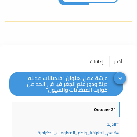
أخبار
إعلانات
ورشة عمل بعنوان "فيضانات مدينة
درنة ودور علم الجغرافيا في الحد من
كوارث الفيضانات والسيول"
21 October
##درنة
#قسم_الجغرافيا_ونظم_المعلومات_الجغرافية