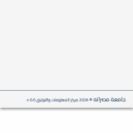
مُلتقى تعريف بالخطة الاستراتيجية
لكلية الآداب
ورشة عمل حول منظومة المختار
لجامعة مصراتة و آلية ترميز المقررات
اجتماع لمناقشة متطلبات معايير
الاعتماد البرامجي للمعيارين الاول
والثاني
تعقيم مرافق الكلية
جامعة مصراته
© 2026 مركز المعلومات والتوثيق
v 0.0
عميد كلية الاداب الأستاذ الدكتور
محمد عمر الغزال يناقش آلية وضع
خطة مشتركة مع اللجنة المشكلة
لمجابهة فيروس كورونا بكلية الآداب