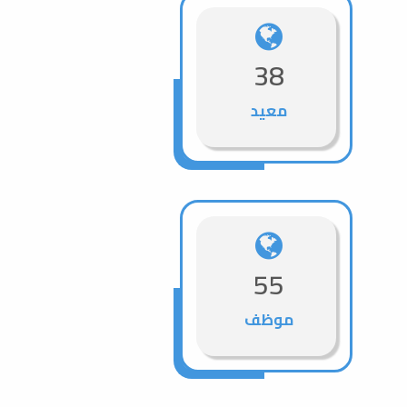
38
معيد
55
موظف