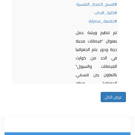
#قسم_الصحة_النفسية
#كلية_الاداب
#جامعة_مصراتة
تم تنظيم ورشة عمل
بعنوان "فيضانات مدينة
درنة ودور علم الجغرافيا
في الحد من كوارث
الفيضانات والسيول"
بالتعاون بين قسمي
الجغرافيا ونظم
المعلومات الجغرافية
عرض الكل
والصحة النفسية في
الجامعة، ومركز تدريب
وتطوير وتنمية الموارد...
المزيد