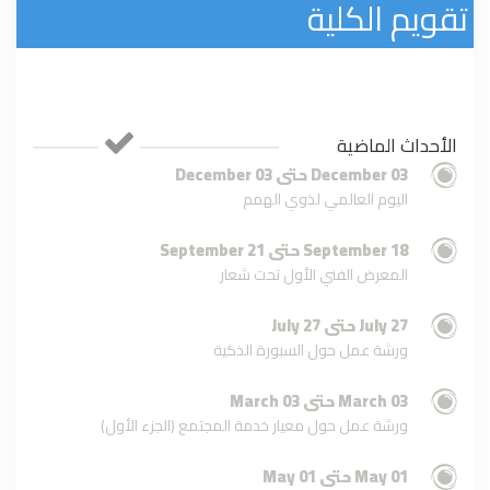
تقويم الكلية
زيارة قسم التاريخ إلى مكتبة
المحجوب الأهلية
الأحداث الماضية
الملتقى التعريفي لقسم الجغرافيا
03 December حتى 03 December
ونظم المعلومات الجغرافية
اليوم العالمي لذوي الهمم
18 September حتى 21 September
إقامة حفل تأبين للدكتور الراحل
(أحمد ميلاد حيدر ) رحمه الله
المعرض الفني الأول تحت شعار
27 July حتى 27 July
قسم اللغة العربية وآدابها بكلية
ورشة عمل حول السبورة الذكية
الآداب يُناقش رسالة الإجازة العالية
03 March حتى 03 March
ورشة عمل حول معيار خدمة المجتمع (الجزء الأول)
مُناقشة رسالة ماجستير بقسم اللغة
العربية وآدابها
01 May حتى 01 May