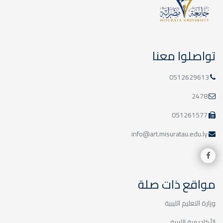
20
اليوم العالمي
للفرانكوفونية
مارس
تواصلوا معنا
اليوم العالمي للفرانكوفونية
0512629613
2478
051261577
16
ورشة عمل حول نظام
info@art.misuratau.edu.ly
(LMD)
مارس
ورشة عمل حول نظام (LMD)
مواقع ذات صلة
وزارة التعليم الليبية
الأكاديمية الليبية