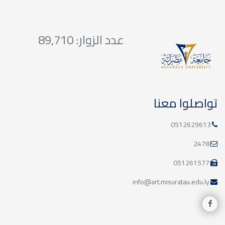
عدد الزوار: 89,710
تواصلوا معنا
0512629613
2478
051261577
info@art.misuratau.edu.ly