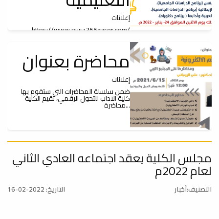
إعلانات
https://www.nusa365gacor.com/
محاضرة بعنوان
إعلانات
ضمن سلسلة المحاضرات التي ستقوم بها
كلية الآداب للتحول الرقمي، تقيم الكلية
محاضرة...
ورشة عمل
مجلس الكلية يعقد اجتماعه العادي الثاني
لعام 2022م
إعلانات
التصنيف:أخبار
التاريخ: 2022-02-16
تعلن كلية الآداب اعتزامها إقامة ورشة عمل
حول Google Scholar وذلك يوم الثلاثاء
الموافق...