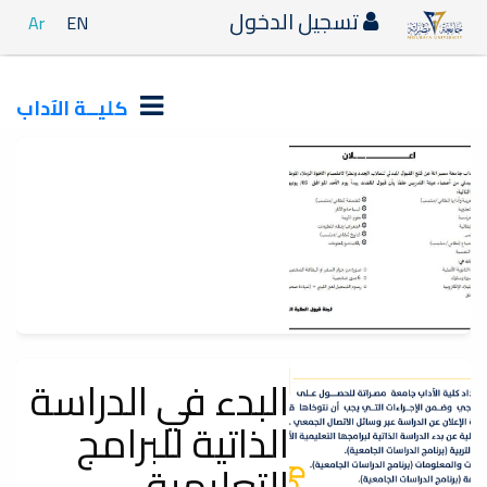
تسجيل الدخول
Ar
EN
كليــة الآداب
اعلان_قبول_الطلبة_الجدد
البدء في الدراسة
إعلانات
الذاتية للبرامج
سيتم قبول الملفات يوم الأحد الموافق 5_6_2022م.
التعليمية