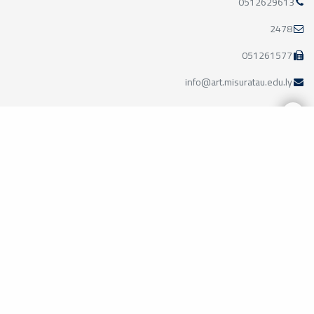
0512629613
2478
051261577
info@art.misuratau.edu.ly
مواقع ذات صلة
وزارة التعليم الليبية
الأكاديمية الليبية
جامعة طرابلس
جامعة بنغازي
جامعة الزاوية
مركز الطاقات المتجددة