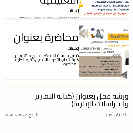
إعلانات
https://www.nusa365gacor.com/
محاضرة بعنوان
إعلانات
ضمن سلسلة المحاضرات التي ستقوم بها
كلية الآداب للتحول الرقمي، تقيم الكلية
محاضرة...
ورشة عمل
ورشة عمل بعنوان (كتابة التقارير
والمراسلات الإدارية)
إعلانات
التصنيف:أخبار
التاريخ: 2022-03-28
تعلن كلية الآداب اعتزامها إقامة ورشة عمل
حول Google Scholar وذلك يوم الثلاثاء
الموافق...