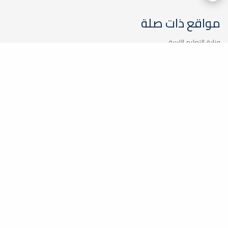
مواقع ذات صلة
وزارة التعليم الليبية
الأكاديمية الليبية
جامعة طرابلس
جامعة بنغازي
جامعة الزاوية
مركز الطاقات المتجددة
اللجنة المشتركة بين جامعة مصراته وشركة الحديد والصلب
موقع الكلية الجغرافي