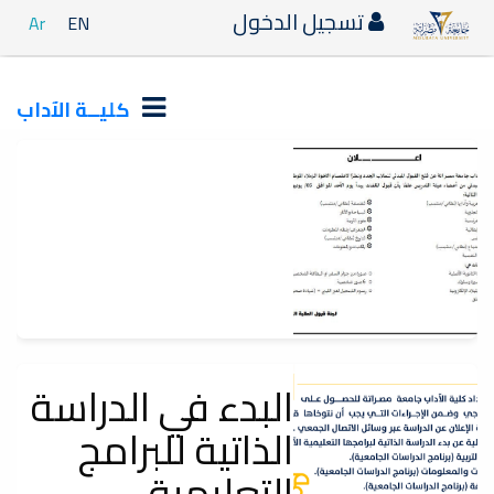
تسجيل الدخول
Ar
EN
كليــة الآداب
اعلان_قبول_الطلبة_الجدد
البدء في الدراسة
إعلانات
الذاتية للبرامج
سيتم قبول الملفات يوم الأحد الموافق 5_6_2022م.
التعليمية