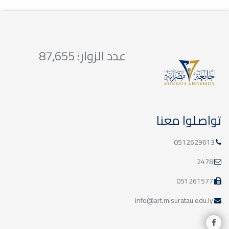
عدد الزوار: 87,655
تواصلوا معنا
0512629613
2478
051261577
info@art.misuratau.edu.ly