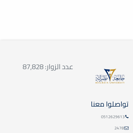
عدد الزوار: 87,828
تواصلوا معنا
0512629613
2478