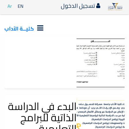
تسجيل الدخول
Ar
EN
كليــة الآداب
اعلان_قبول_الطلبة_الجدد
البدء في الدراسة
إعلانات
الذاتية للبرامج
سيتم قبول الملفات يوم الأحد الموافق 5_6_2022م.
التعليمية