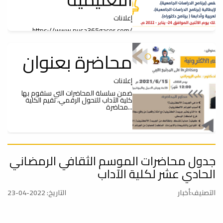
إعلانات
https://www.nusa365gacor.com/
محاضرة بعنوان
إعلانات
ضمن سلسلة المحاضرات التي ستقوم بها
كلية الآداب للتحول الرقمي، تقيم الكلية
محاضرة...
ورشة عمل
جدول محاضرات الموسم الثقافي الرمضاني
الحادي عشر لكلية الآداب
إعلانات
التصنيف:أخبار
التاريخ: 2022-04-23
تعلن كلية الآداب اعتزامها إقامة ورشة عمل
حول Google Scholar وذلك يوم الثلاثاء
الموافق...