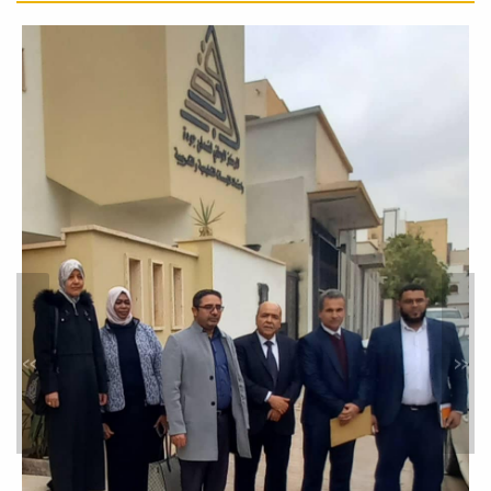
قسم اللغة العربية وآدابها بكلية
الآداب يُناقش رسالة الإجازة
العالية
أخبار
نُوقشت صباح اليوم الثلاثاء الموافق
25_اكتوبر-2022م بقاعة البحث العلمي
بكلية الآداب،...
مُناقشة رسالة ماجستير بقسم
اللغة العربية وآدابها
»
«
أخبار
نُوقشت يوم الخميس بقاعة البحث
العلمي بكلية الآداب جامعة مصراتة رسالة
ماجستير...