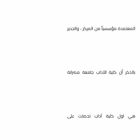
عُقد بقاعة الاجتماعات بكلية الآداب جامعة
مصراتة الاجتماع العادي الثامن لمجلس...
المعتمدة مؤسسياً من المركز ، والجدير
الاعتماد البرامجي لبرنامج
الدكتوراه في قسم اللغة العربية
أخبار
تم يوم الأربعاء الموافق 21-9-2022 م
بالذكر أن كلية الآداب جامعة مصراتة
تسليم المستندات المطلوبة للاعتماد
البرامجي ( قسم...
هي اول كلية آداب تحصلت على