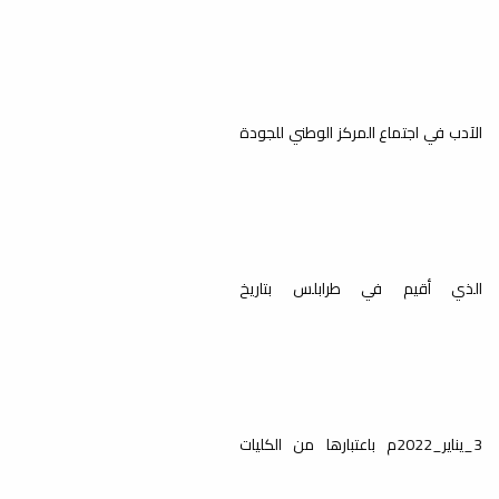
وملفات الاعتماد البرامجي
أخبار
بدأ اليوم فريق مراجعة وثائق وملفات
الاعتماد البرامجي عمله صباح اليوم الاحد...
الآدب في اجتماع المركز الوطني للجودة
الاعتماد البرامجي حلم يتحقق
أخبار
برئاسة عميد الكلية أ.د.محمد عمر الغزال
وبحضور كلًا من : وكيل الشؤون العلمية...
الذي أقيم في طرابلس بتاريخ
مجلس الكلية يعقد اجتماعه
3_يناير_2022م باعتبارها من الكليات
العادي الثامن لعام 2022 م
أخبار