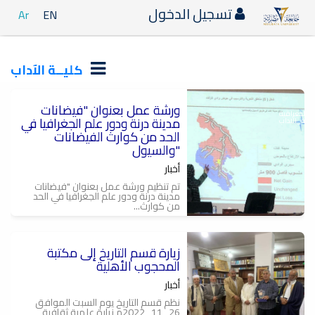
تسجيل الدخول
Ar
EN
كليــة الآداب
ورشة عمل بعنوان "فيضانات
_الجغرافية
مدينة درنة ودور علم الجغرافيا في
_الاداب
الحد من كوارث الفيضانات
والسيول"
أخبار
تم تنظيم ورشة عمل بعنوان "فيضانات
مدينة درنة ودور علم الجغرافيا في الحد
من كوارث...
زيارة قسم التاريخ إلى مكتبة
المحجوب الأهلية
أخبار
نظم قسم التاريخ يوم السبت الموافق
26_11_2022م زيارة علمية ثقافية