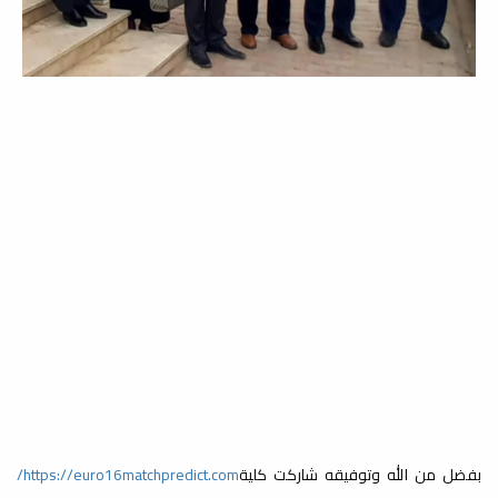
ورشة عمل بقسم الجغرافيا ونظم
المعلومات الجغرافيا حول
توصيف المقرر الدراسي
أخبار
رشة عمل بقسم الجغرافيا ونظم
المعلومات الجغرافية بكلية الآداب جامعة
مصراتة...
تسليم عمادة كلية الآداب جامعة
مصراتة
أخبار
الخميس 6_اكتوبر_2022 م في جو ودي
رائع يجسد كل معاني الصدق والوفاء
والإنتماء. شهدت...
بفضل من الله وتوفيقه شاركت كلية
https://euro16matchpredict.com/
بدأ عمل فريق مراجعة وثائق