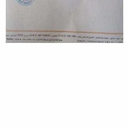
ورشة عمل بقسم الجغرافيا ونظم
المعلومات الجغرافيا حول
توصيف المقرر الدراسي
أخبار
رشة عمل بقسم الجغرافيا ونظم
المعلومات الجغرافية بكلية الآداب جامعة
مصراتة...
تسليم عمادة كلية الآداب جامعة
مصراتة
أخبار
الخميس 6_اكتوبر_2022 م في جو ودي
رائع يجسد كل معاني الصدق والوفاء
والإنتماء. شهدت...
بدأ عمل فريق مراجعة وثائق