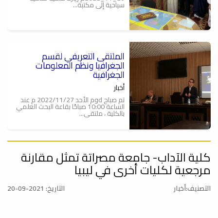
سياحية إلى مكتبة...
الملتقى التعريفي لقسم
الجغرافيا ونظم المعلومات
الجغرافية
أخبار
تم صباح dوم الأحد 2022/11/27 م عند
الساعة 10:00 صباحًا بقاعة البحث العلمي
بالكلية ، ملتقى...
كلية الآداب- جامعة مصراتة تمثل مقارنة
إقامة حفل تأبين للدكتور الراحل
(أحمد ميلاد حيدر ) رحمه الله
مرجعية لكليات أخرى في ليبيا
أخبار
التصنيف:أخبار
التاريخ: 2021-09-20
في لمسة وفاء من قسم الفلسفة تم
اليوم الاثنين 28/ 11/ 2022م إقامة حفل
تأبين للدكتور...