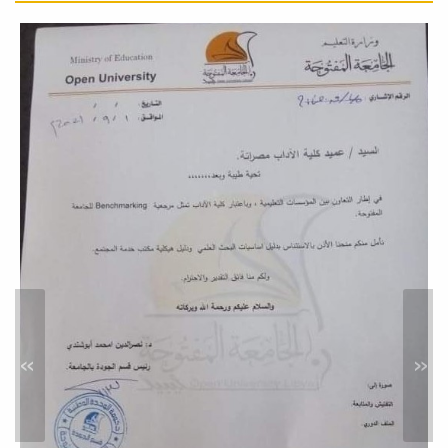
قسم اللغة العربية وآدابها بكلية
الآداب يُناقش رسالة الإجازة
العالية
أخبار
نُوقشت صباح اليوم الثلاثاء الموافق
25_اكتوبر-2022م بقاعة البحث العلمي
بكلية الآداب،...
مُناقشة رسالة ماجستير بقسم
اللغة العربية وآدابها
أخبار
نُوقشت يوم الخميس بقاعة البحث
»
«
العلمي بكلية الآداب جامعة مصراتة رسالة
ماجستير...