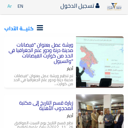
تسجيل الدخول
Ar
EN
كليــة الآداب
ورشة عمل بعنوان "فيضانات
_الجغرافية
مدينة درنة ودور علم الجغرافيا في
_الاداب
الحد من كوارث الفيضانات
والسيول"
أخبار
تم تنظيم ورشة عمل بعنوان "فيضانات
مدينة درنة ودور علم الجغرافيا في الحد
من كوارث...
زيارة قسم التاريخ إلى مكتبة
المحجوب الأهلية
أخبار
نظم قسم التاريخ يوم السبت الموافق
26_11_2022م زيارة علمية ثقافية