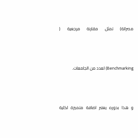
عُقد بقاعة الاجتماعات بكلية الآداب جامعة
مصراتة الاجتماع العادي الثامن لمجلس...
مصراتة) تمثل مقارنة مرجعية (
الاعتماد البرامجي لبرنامج
الدكتوراه في قسم اللغة العربية
أخبار
Benchmarking) لعدد من الجامعات.
تم يوم الأربعاء الموافق 21-9-2022 م
تسليم المستندات المطلوبة للاعتماد
البرامجي ( قسم...
و هذا بدوره يعتبر اضافة متميزة لكلية