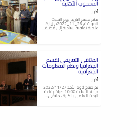
المحجوب الأهلية
أخبار
نظم قسم التاريخ يوم السبت
الموافق 26_11_2022م زيارة
علمية ثقافية سياحية إلى مكتبة...
2023-03-28
الملتقى التعريفي لقسم
الجغرافيا ونظم المعلومات
الجغرافية
أخبار
تم صباح dوم الأحد 2022/11/27
م عند الساعة 10:00 صباحًا بقاعة
البحث العلمي بالكلية ، ملتقى...
2022-12-08
إقامة حفل تأبين للدكتور
الراحل (أحمد ميلاد حيدر )
رحمه الله