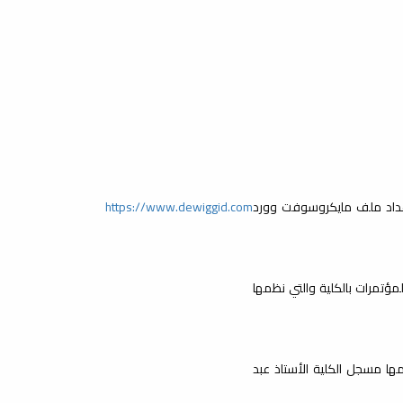
م ورشة العمل حول "إعداد ملف مايكروسوفت وورد
https://www.dewiggid.com
مؤتمرات بالكلية والتي نظمها
ها مسجل الكلية الأستاذ عبد