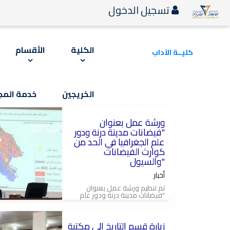
تسجيل الدخول
الكلية
الأقسام
كليــة الآداب
الخريجين
خدمة المج
2023-10-21
ورشة عمل بعنوان
#درنة
#قسم_الجغرافيا_ونظم_المعلومات_الجغرافية
"فيضانات مدينة درنة ودور
#قسم_الصحة_النفسية #كلية_الاداب
#جامعة_مصراتة
علم الجغرافيا في الحد من
كوارث الفيضانات
والسيول"
أخبار
تم تنظيم ورشة عمل بعنوان
"فيضانات مدينة درنة ودور علم
الجغرافيا في الحد من كوارث...
2023-03-28
زيارة قسم التاريخ إلى مكتبة